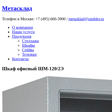
Метасклад
Телефон в Москве:
+7 (495) 660-3900
/
metasklad@rambler.ru
О компании
Наши услуги
Продукция
Стеллажи
Шкафы
Сейфы
Тележки
Контакты
Шкаф офисный ШМ-120/2Э