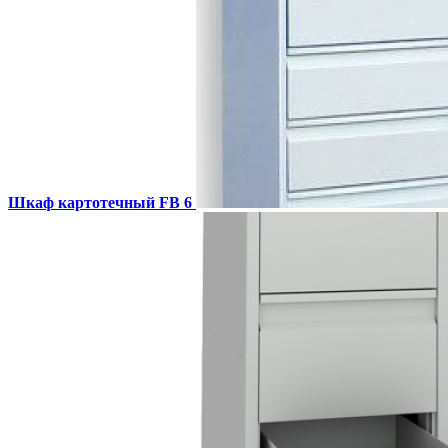
Шкаф картотечный FB 6