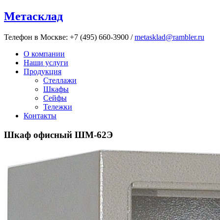
Метасклад
Телефон в Москве:
+7 (495) 660-3900
/
metasklad@rambler.ru
О компании
Наши услуги
Продукция
Стеллажи
Шкафы
Сейфы
Тележки
Контакты
Шкаф офисный ШМ-62Э