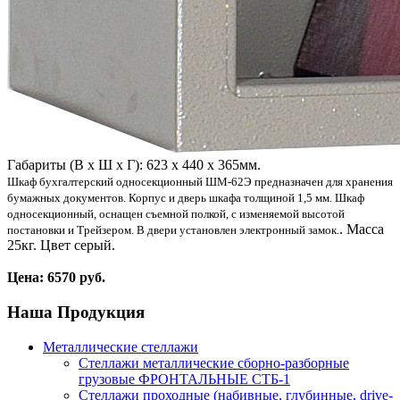
Габариты (В х Ш х Г): 623 х 440 х 365мм.
Шкаф бухгалтерский односекционный ШМ-62Э предназначен для хранения
бумажных документов. Корпус и дверь шкафа толщиной 1,5 мм. Шкаф
односекционный, оснащен съемной полкой, с изменяемой высотой
. Масса
постановки и Трейзером. В двери установлен электронный замок.
25кг. Цвет серый.
Цена: 6570 руб.
Наша
Продукция
Металлические стеллажи
Стеллажи металлические сборно-разборные
грузовые ФРОНТАЛЬНЫЕ СТБ-1
Стеллажи проходные (набивные, глубинные, drive-