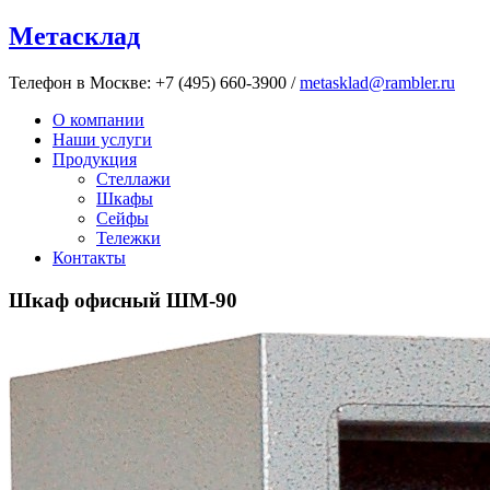
Метасклад
Телефон в Москве:
+7 (495) 660-3900
/
metasklad@rambler.ru
О компании
Наши услуги
Продукция
Стеллажи
Шкафы
Сейфы
Тележки
Контакты
Шкаф офисный ШМ-90